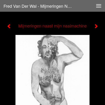
Fred Van Der Wal - Mijmeringen Naast Mijn Naaimachine
Tog
navi
Mijmeringen naast mijn naaimachine