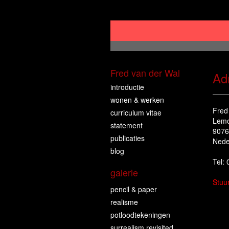
Fred van der Wal
Ad
introductie
wonen & werken
Fred
curriculum vitae
Lemo
statement
9076
publicaties
Nede
blog
Tel:
galerie
Stuu
pencil & paper
realisme
potloodtekeningen
surrealism revisited