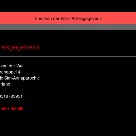
Fred van der Wal
Adresgegevens
resgegevens
 van der Wal
enappel 4
lc Sint-Annaparochie
rland
 0518785951
r een reactie