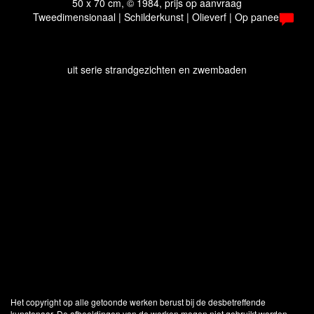
50 x 70 cm, © 1984, prijs op aanvraag
Tweedimensionaal | Schilderkunst | Olieverf | Op paneel
uit serie strandgezichten en zwembaden
Het copyright op alle getoonde werken berust bij de desbetreffende
kunstenaar. De afbeeldingen van de werken mogen niet gebruikt worden